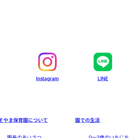
LINE
Instagram
そやま保育園について
園での生活
園長のあいさつ
0〜2歳のいちにち