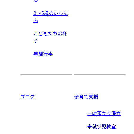
ち
3〜5歳のいちに
ち
こどもたちの様
子
年間行事
ブログ
子育て支援
一時預かり保育
未就学児教室