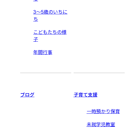
3〜5歳のいちに
ち
こどもたちの様
子
年間行事
ブログ
子育て支援
一時預かり保育
未就学児教室