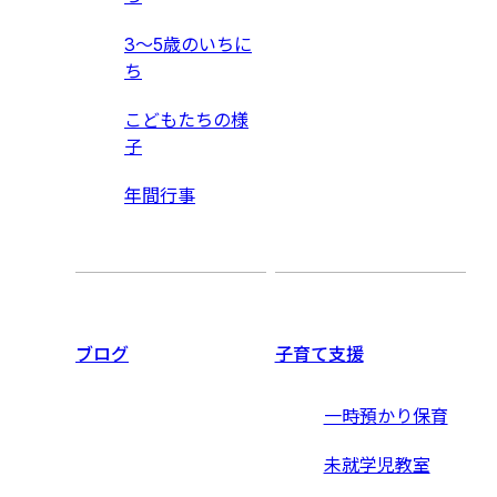
3〜5歳のいちに
ち
こどもたちの様
子
年間行事
ブログ
子育て支援
一時預かり保育
未就学児教室