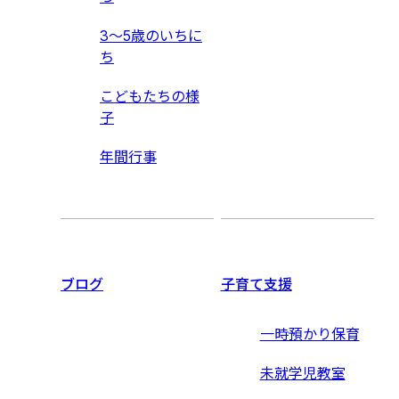
3〜5歳のいちに
ち
こどもたちの様
子
年間行事
ブログ
子育て支援
一時預かり保育
未就学児教室