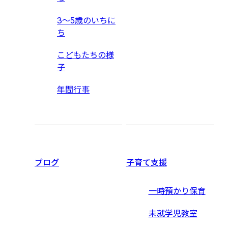
3〜5歳のいちに
ち
こどもたちの様
子
年間行事
ブログ
子育て支援
一時預かり保育
未就学児教室