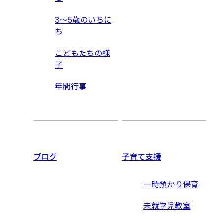
3〜5歳のいちに
ち
こどもたちの様
子
年間行事
ブログ
子育て支援
一時預かり保育
未就学児教室