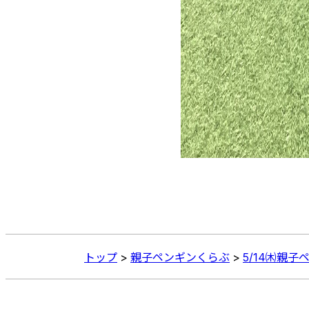
トップ
>
親子ペンギンくらぶ
>
5/14㈭親