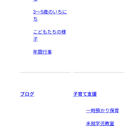
3〜5歳のいちに
ち
こどもたちの様
子
年間行事
ブログ
子育て支援
一時預かり保育
未就学児教室