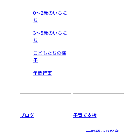
0〜2歳のいちに
ち
3〜5歳のいちに
ち
こどもたちの様
子
年間行事
ブログ
子育て支援
一時預かり保育