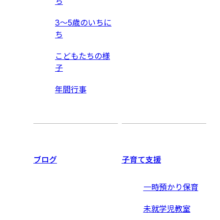
ち
3〜5歳のいちに
ち
こどもたちの様
子
年間行事
ブログ
子育て支援
一時預かり保育
未就学児教室