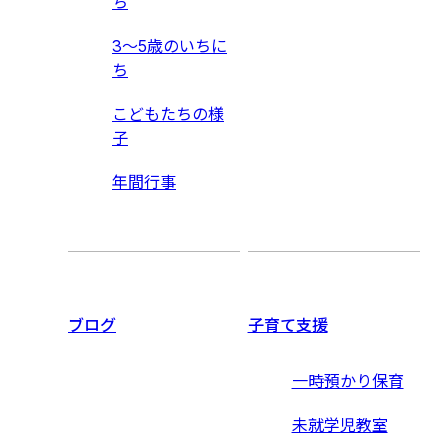
ち
3〜5歳のいちに
ち
こどもたちの様
子
年間行事
ブログ
子育て支援
一時預かり保育
未就学児教室